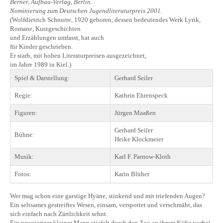
Berner, Aufbau-Verlag, Berlin.
Nominierung zum Deutschen Jugendliteraturpreis 2001.
(Wolfdietrich Schnurre, 1920 geboren, dessen bedeutendes Werk Lyrik,
Romane, Kurzgeschichten
und Erzählungen umfasst, hat auch
für Kinder geschrieben.
Er starb, mit hohen Literaturpreisen ausgezeichnet,
im Jahre 1989 in Kiel.)
Spiel & Darstellung:
Gerhard Seiler
Regie:
Kathrin Ehrenspeck
Figuren:
Jürgen Maaßen
Gerhard Seiler
Bühne:
Heike Klockmeier
Musik:
Karl F. Parnow-Kloth
Fotos:
Karin Blüher
Wer mag schon eine garstige Hyäne, stinkend und mit triefenden Augen?
Ein seltsames gestreiftes Wesen, einsam, verspottet und verschmäht, das
sich einfach nach Zärtlichkeit sehnt.
Ein neugieriger kleiner Mann stiefelt durch den Zoo an ihrem Käfig vorbei.