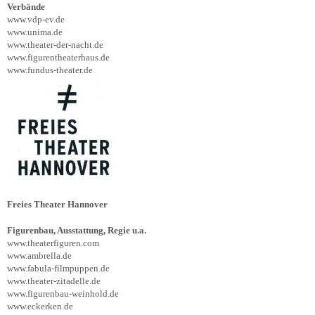
Verbände
www.vdp-ev.de
www.unima.de
www.theater-der-nacht.de
www.figurentheaterhaus.de
www.fundus-theater.de
Freies Theater Hannover
Figurenbau, Ausstattung, Regie u.a.
www.theaterfiguren.com
www.ambrella.de
www.fabula-filmpuppen.de
www.theater-zitadelle.de
www.figurenbau-weinhold.de
www.eckerken.de