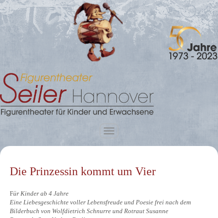
Die Prinzessin kommt um Vier
F
ür Kinder ab 4 Jahre
Eine Liebesgeschichte voller Lebensfreude und Poesie frei nach dem
Bilderbuch von Wolfdietrich Schnurre und Rotraut Susanne